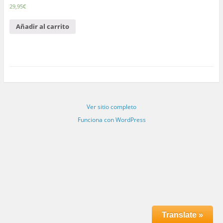
2.62
29,95
€
sobr
e 5
Añadir al carrito
Ver sitio completo
Funciona con WordPress
Translate »