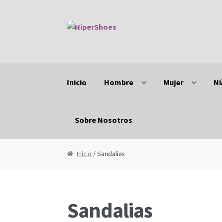
Saltar a navegación
Saltar al contenido
Inicio
Hombre
Mujer
Ni
Sobre Nosotros
Inicio
Bebes
Bebes
Botas y Botines
Botas y
Inicio
/ Sandalias
Complementos
Hombre
Lonas, Tiempo Lib
Sandalias
NiÃ±o
Outlet
Playa
Playa
Playa
Playa
Sanda