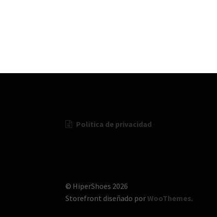
Politica de privacidad
© HiperShoes 2026
Storefront diseñado por
WooThemes
.